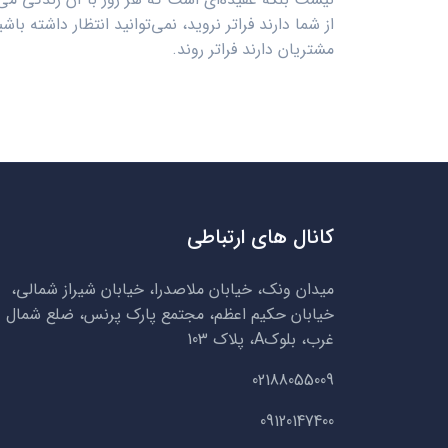
از شما دارند فراتر نروید، نمی‌توانید انتظار داشته باشی
مشتریان دارند فراتر روند.
کانال های ارتباطی
میدان ونک، خیابان ملاصدرا، خیابان شیراز شمالی،
خیابان حکیم اعظم، مجتمع پارک پرنس، ضلع شمال
غرب، بلوکA، پلاک 103
02188055009
09120147400