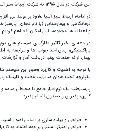
این شرکت در سال 1395 به شرکت ارتباط سبز آسیا تغییر نام داده و نسبت به ثبت برند محصولات تولید شده اقدام نمود.
در ادامه، ارتباط سبز آسیا علاوه بر تولید نرم 
درمانگاهی و بیمارستانی (با نام تجاری پارسیز ط
و اهداف هر مجموعه، این امکان را فراهم کردیم ک
در دهه ي اخير تاثير بكارگيري سيستم هاي نرم
پاراكلينيكي، زمان اخذ جواب ها و مراجعه به ا
بيمار، ارائه خدمات بهتر، دريافت آمار و گزارشا
با توجه به اهميت و كاربرد وسيع اين سيستم ها،
یکپارچه تحت عنوان مدیریت مطب و کلینیک پارسیز
پارسیزطب یک نرم افزار جامع با محیطی ساده و ک
گیری، پذیرش و صندوق انجام پذیرد.
طراحی و پیاده سازی بر اساس اصول امنیتی نر
طراحی امنیتی مبتنی بر عدم اعتماد به کارب